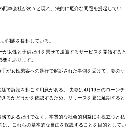
トン -- 女性専用の配車会社が次々と現れ、法的に厄介な問題を提起してい
ジャー
しい問題を提起している。
ドライバーが女性と子供だけを乗せて送迎するサービスを開始すると
必要もあります。
転手が女性乗客への暴行で起訴された事例を受けて、妻のケ
廷で訴訟を起こす用意がある。 夫妻は4月19日のローンチ
できるかどうかを確認するため、リリースを夏に延期すると
義務であるだけでなく、本質的な社会的利益にも役立つと私
スは、これらの基本的な自由を保護することを目的としてい