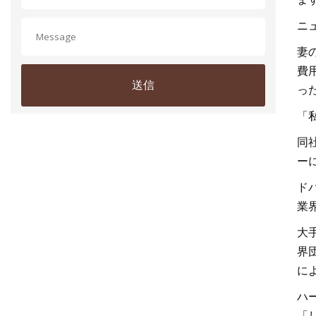
ニ
妻
費
送信
っ
「
同
ー
ド
業
大
界
に
ハ
「