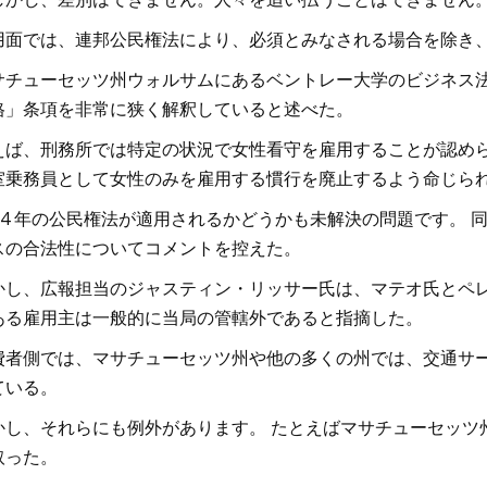
用面では、連邦公民権法により、必須とみなされる場合を除き
サチューセッツ州ウォルサムにあるベントレー大学のビジネス
格」条項を非常に狭く解釈していると述べた。
えば、刑務所では特定の状況で女性看守を雇用することが認めら
室乗務員として女性のみを雇用する慣行を廃止するよう命じら
964 年の公民権法が適用されるかどうかも未解決の問題です。
スの合法性についてコメントを控えた。
かし、広報担当のジャスティン・リッサー氏は、マテオ氏とペ
ある雇用主は一般的に当局の管轄外であると指摘した。
費者側では、マサチューセッツ州や他の多くの州では、交通サ
ている。
かし、それらにも例外があります。 たとえばマサチューセッツ州
取った。