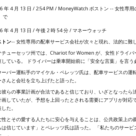
16 年 4 月 13 日 / 2:54 PM / MoneyWatch ボス
 で
23
Nov 20, 2023
16 年 4 月 13 日 / 午後 2 時 54 分 / マネーウォッチ
イジャン、ホジャベンドでのトラ
2024 フォード レン
に関連した刑事訴訟を開始
ストン
-- 女性専用の配車サービス会社が次々と現れ、法的に難
サチューセッツ州では、Chariot for Women が、女性
束している。 ドライバーは乗車開始前に「安全な言葉」を言う
ウーバー運転手のマイケル・ペレッツ氏は、配車サービスの運
ーさんと会社を立ち上げたと語った。
は彼らの事業計画が合法であると信じており、いざとなったら法
計画していたが、予想を上回ったとされる需要にアプリが対応
表した。
女性とその愛する人たちに安心を与えることは、公共政策上の
ちは信じています」とペレッツ氏は語った。 「私たちのサービ
す。」