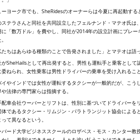
ューヨーク市でも、SheRidesのオーナーらは今夏に再起動す
のステラさんと同社を共同設立したフェルナンド・マテオ氏は
用に「数万ドル」を費やし、同社が2014年の設立計画にブレーキ
た。
私たちはあらゆる種類のことで告発されました」とマテオは語っ
社がSheHailsとして再出発すると、男性も運転手と乗客とし
に委ねられ、女性乗客は男性ドライバーの乗車を受け入れるこ
バイやインドでは女性が運転するタクシーが一般的だが、こう
界や法律の専門家らは指摘する。
手配車会社ウーバーとリフトは、性別に基づいてドライバーをリ
団体であるタクシー・リムジン・パラトランジット協会による
よって異なるという。
ーバード大学ビジネススクールのロザベス・モス・カンター教
しかし、差別はできません。人々を追い払うことはできません