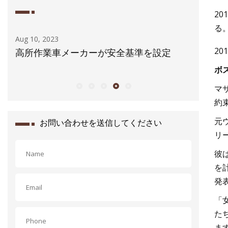
20
る。
Aug 10, 2023
Aug 28, 20
20
代わ
高所作業車メーカーが安全基準を設定
アゼルバ
ック爆発
ボ
マ
約
元
お問い合わせを送信してください
リ
彼
を
発
「
た
ま