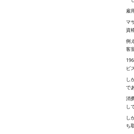
雇
マ
資
例
客
1
ビ
し
で
消
し
し
ち