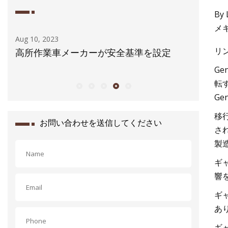
By
メ
Aug 10, 2023
Aug 28, 20
リン
代わ
高所作業車メーカーが安全基準を設定
アゼルバ
ック爆発
G
転す
G
移
お問い合わせを送信してください
さ
製
ギ
響
ギ
あ
ギ