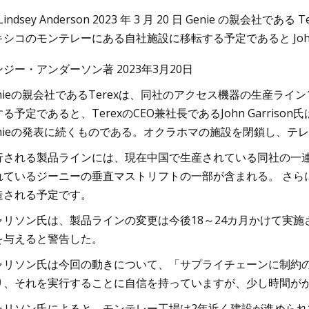
 Lindsey Anderson 2023 年 3 月 20 日 Genie の
キシコのモンテレーにある自社施設に移転する予定であると John G
23
Nov 20, 2023
ジー・アンダーソン著 2023年3月20日
イジャン、ホジャベンドでのトラ
2024 フォード レン
に関連した刑事訴訟を開始
enieの親会社であるTerexは、同社のアクセス機器の生産ラ
る予定であると、TerexのCEO兼社長であるJohn Garrison
enieの発表に続くものである。オクラホマの施設を閉鎖し、テ
行される製品ラインには、現在中国で生産されている同社の一
れているジーニーの垂直マストリフトの一部が含まれる。 さら
造される予定です。
ャリソン氏は、製品ラインの変更は今後18～24カ月かけて実施
を与えると警告した。
ャリソン氏は今回の動きについて、「サプライチェーンに制約の
り、それを実行することに自信を持っていますが、少し時間がか
ャリソン氏によると、モンテレー工場は2年近く建設が進められ