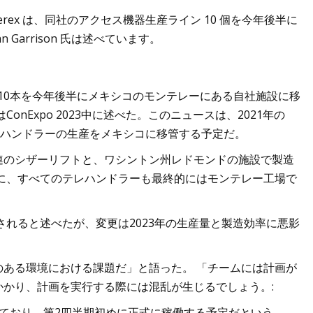
親会社である Terex は、同社のアクセス機器生産ライン 10 個を今年後半に
arrison 氏は述べています。
ジャー
イン10本を今年後半にメキシコのモンテレーにある自社施設に移
氏はConExpo 2023中に述べた。このニュースは、2021年の
レハンドラーの生産をメキシコに移管する予定だ。
連のシザーリフトと、ワシントン州レドモンドの施設で製造
に、すべてのテレハンドラーも最終的にはモンテレー工場で
されると述べたが、変更は2023年の生産量と製造効率に悪影
ある環境における課題だ」と語った。 「チームには計画が
かり、計画を実行する際には混乱が生じるでしょう。:
ており、第2四半期初めに正式に稼働する予定だという。