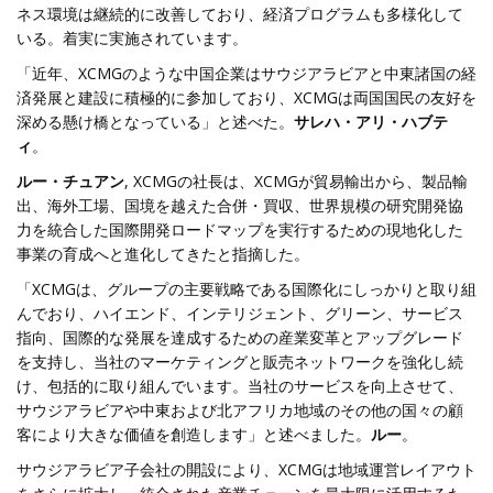
ネス環境は継続的に改善しており、経済プログラムも多様化して
いる。着実に実施されています。
「近年、XCMGのような中国企業はサウジアラビアと中東諸国の経
済発展と建設に積極的に参加しており、XCMGは両国国民の友好を
深める懸け橋となっている」と述べた。
サレハ・アリ・ハブテ
ィ
。
ルー・チュアン
, XCMGの社長は、XCMGが貿易輸出から、製品輸
出、海外工場、国境を越えた合併・買収、世界規模の研究開発協
力を統合した国際開発ロードマップを実行するための現地化した
事業の育成へと進化してきたと指摘した。
「XCMGは、グループの主要戦略である国際化にしっかりと取り組
んでおり、ハイエンド、インテリジェント、グリーン、サービス
指向、国際的な発展を達成するための産業変革とアップグレード
を支持し、当社のマーケティングと販売ネットワークを強化し続
け、包括的に取り組んでいます。当社のサービスを向上させて、
サウジアラビアや中東および北アフリカ地域のその他の国々の顧
客により大きな価値を創造します」と述べました。
ルー
。
サウジアラビア子会社の開設により、XCMGは地域運営レイアウト