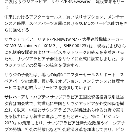
に強化 サウジアラビア、リヤド/PRNewswire/ -- 建設業界をリー
ド
中東におけるアフターセールス、買い取りオプション、メンテナ
ンスと修理、スペアパーツ倉庫におけるXCMGのサービス能力をさ
らに強化する
サウジアラビア、リヤド/PRNewswire/ -- 大手建設機械メーカー
XCMG Machinery (「XCMG」、SHE:000425) は、現地およびさら
に包括的な販売およびサービスネットワークの確立を定着させる
ため、サウジアラビア子会社をリヤドに正式に設立しました。サ
ウジアラビアの発展への統合を促進する。
サウジの子会社は、地元の顧客にアフターセールスサポート、ス
ペアパーツの倉庫、買い取りオプション、メンテナンスと修理サ
ービスを含む幅広いサービスを提供しています。
サレハ・アリ・ハブティ
サウジアラビア王国投資省投資取引担当
次官は開会式で、前世紀に中国とサウジアラビアが外交関係を樹
立して以来、中国とサウジアラビアの関係はあらゆる分野で実り
ある協力により着実に進歩してきたと述べた。特に「ビジョン
2030」の策定により、サウジアラビアは新たな政策やイニシアチ
ブの発効、社会の開放化など社会経済改革を加速しており、ビジ