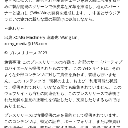
をさらに拡大し、統合された産業チェーンを最大限に活用するた
めに製品開発のグリーンで低炭素な変革を推進し、地元のパート
ナーと協力してWin-Winの開発を達成します。 、中国とサウジア
ラビアの協力の新たな章の幕開けに参加しながら。
～終わり～
出典 XCMG Machinery 連絡先: Wang Lin、
xcmg_media@163.com
© プレスリリース 2023
免責事項: このプレスリリースの内容は、外部のサードパーティプ
ロバイダーから提供されたものです。 この Web サイトは、その
ような外部コンテンツに対して責任を負わず、管理も行いませ
ん。 このコンテンツは「現状のまま」および「利用可能な状態
で」提供されており、いかなる形でも編集されていません。 この
ウェブサイトも当社の関連会社も、このプレスリリースで表明さ
れた見解や意見の正確性を保証したり、支持したりするものでは
ありません。
プレスリリースは情報提供のみを目的として提供されています。
このコンテンツは、特定の証券、ポートフォリオ、または投資戦
略の適合性、価値、収益性に関する税金、法律、投資に関するア