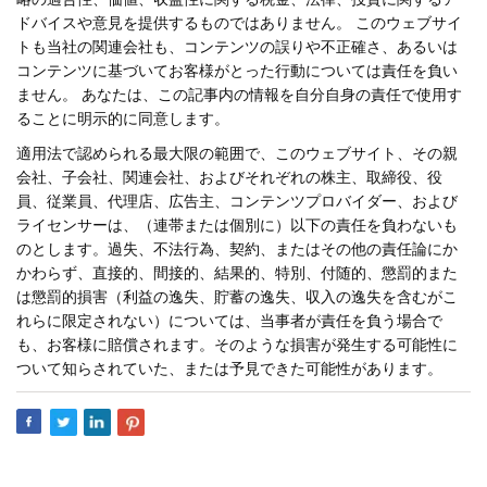
ドバイスや意見を提供するものではありません。 このウェブサイ
トも当社の関連会社も、コンテンツの誤りや不正確さ、あるいは
コンテンツに基づいてお客様がとった行動については責任を負い
ません。 あなたは、この記事内の情報を自分自身の責任で使用す
ることに明示的に同意します。
適用法で認められる最大限の範囲で、このウェブサイト、その親
会社、子会社、関連会社、およびそれぞれの株主、取締役、役
員、従業員、代理店、広告主、コンテンツプロバイダー、および
ライセンサーは、（連帯または個別に）以下の責任を負わないも
のとします。過失、不法行為、契約、またはその他の責任論にか
かわらず、直接的、間接的、結果的、特別、付随的、懲罰的また
は懲罰的損害（利益の逸失、貯蓄の逸失、収入の逸失を含むがこ
れらに限定されない）については、当事者が責任を負う場合で
も、お客様に賠償されます。そのような損害が発生する可能性に
ついて知らされていた、または予見できた可能性があります。