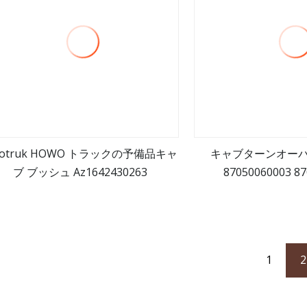
notruk HOWO トラックの予備品キャ
キャブターンオー
ブ ブッシュ Az1642430263
87050060003 8
もっと見る
もっと
1
2