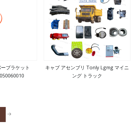
バーブラケット
キャブ アセンブリ Tonly Lgmg マイニ
7050060010
ング トラック
見る
もっと見る