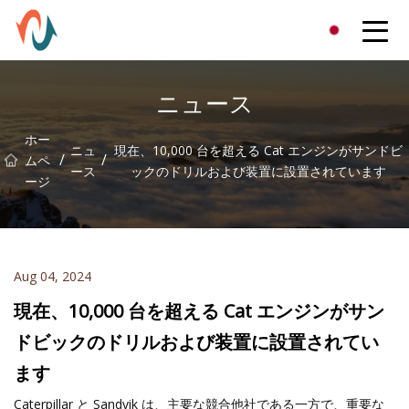
XCMGパーツ株式会社
ニュース
ホー
ニュ
現在、10,000 台を超える Cat エンジンがサンドビ
/
/
ムペ
ース
ックのドリルおよび装置に設置されています
ージ
Aug 04, 2024
現在、10,000 台を超える Cat エンジンがサン
ドビックのドリルおよび装置に設置されてい
ます
Caterpillar と Sandvik は、主要な競合他社である一方で、重要な