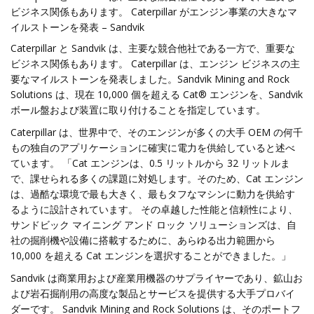
ビジネス関係もあります。 Caterpillar がエンジン事業の大きなマ
イルストーンを発表 – Sandvik
Caterpillar と Sandvik は、主要な競合他社である一方で、重要な
ビジネス関係もあります。 Caterpillar は、エンジン ビジネスの主
要なマイルストーンを発表しました。Sandvik Mining and Rock
Solutions は、現在 10,000 個を超える Cat® エンジンを、Sandvik
ボール盤および装置に取り付けることを指定しています。
Caterpillar は、世界中で、そのエンジンが多くの大手 OEM の何千
もの独自のアプリケーションに確実に電力を供給していると述べ
ています。 「Cat エンジンは、0.5 リットルから 32 リットルま
で、課せられる多くの課題に対処します。そのため、Cat エンジン
は、過酷な環境で最も大きく、最もタフなマシンに動力を供給す
るように設計されています。 その卓越した性能と信頼性により、
サンドビック マイニング アンド ロック ソリューションズは、自
社の掘削機や設備に搭載するために、あらゆる出力範囲から
10,000 を超える Cat エンジンを選択することができました。」
Sandvik は商業用および産業用機器のサプライヤーであり、鉱山お
よび岩石掘削用の高度な製品とサービスを提供する大手プロバイ
ダーです。 Sandvik Mining and Rock Solutions は、そのポートフ