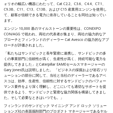
ォリオの幅広い機器にわたって、Cat C2.2、C3.6、C4.4、C7.1、
C9.3B、C11、C13、C13B、および C15 産業用エンジンを使用し
て、顧客が信頼できる電力に依存していることを同社は知ってい
ます。
エンジン 10,000 基のマイルストーンの重要性は、CONEXPO
CON/AGG で祝われ、両社の代表者が集まり、両社の協力的なア
プローチとフィンランドのディーラー Cat Avesco の協力的なアプ
ローチが評価されました。
「私たちはサンドビックと長年緊密に連携し、サンドビックの多
くの事業部門に信頼性が高く、生産性が高く、持続可能な電力を
提供してきました」とCaterpillar EAMEセールスマネージャーの
Gary Jones氏は説明しました。 「ビジネスの採掘および岩石ソリ
ューションの部分に関して、当社と当社のディーラーであるアベ
スコは、効率、生産性、信頼性に対するサンドビックのパフォー
マンス要件をより深く理解し、どこにいても適切なサポートを提
供できるよう、サンドビックと緊密な協力関係を構築してきまし
た。そして必要なときはいつでも。」
フィンランドのサンドビック マイニング アンド ロック ソリュー
ションズ社の表面掘削部門のプロダクト マネージャーであるヤル